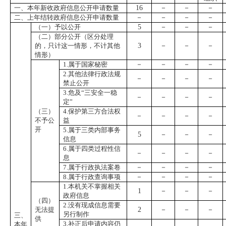
一、本年新收政府信息公开申请数量
16
－
－
－
二、上年结转政府信息公开申请数量
－
－
－
－
（一）予以公开
5
－
－
－
（二）部分公开（区分处理
的，只计这一情形，不计其他
3
－
－
－
情形）
1
.属于国家秘密
－
－
－
－
2
.其他法律行政法规
－
－
－
－
禁止公开
3
.危及“三安全一稳
－
－
－
－
定”
（三）
4
.保护第三方合法权
－
－
－
－
不予公
益
开
5
.属于三类内部事务
5
－
－
－
信息
6
.属于四类过程性信
－
－
－
－
息
7
.属于行政执法案卷
－
－
－
－
8
.属于行政查询事项
－
－
－
－
1
.本机关不掌握相关
1
－
－
－
政府信息
（四）
2
.没有现成信息需要
无法提
2
－
－
－
另行制作
三、
供
3
.补正后申请内容仍
本年