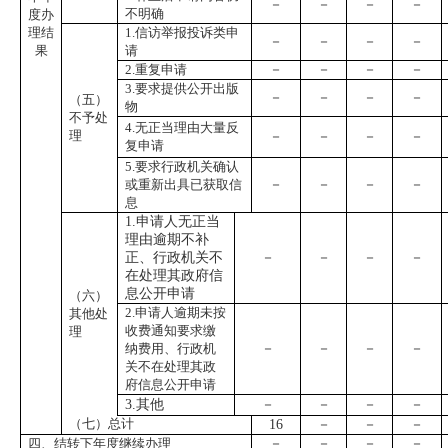
－
－
－
－
不明确
度办
理结
1
.信访举报投诉类申
－
－
－
－
果
请
2
.重复申请
－
－
－
－
3
.要求提供公开出版
－
－
－
－
（五）
物
不予处
4
.无正当理由大量反
理
－
－
－
－
复申请
5
.要求行政机关确认
或重新出具已获取信
－
－
－
－
息
1.申请人无正当
理由逾期不补
正、行政机关不
－
－
－
－
在处理其政府信
息公开申请
（六）
2.申请人逾期未按
其他处
收费通知要求缴
理
纳费用、行政机
－
－
－
－
关不在处理其政
府信息公开申请
3.其他
－
－
－
－
（七）总计
16
－
－
－
四、结转下年度继续办理
－
－
－
－