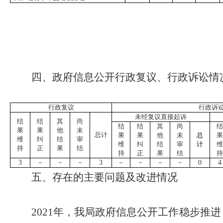
四、政府信息公开行政复议、行政诉讼情
行政复议
行政诉
未经复议直接起诉
结
结
其
尚
结
结
其
尚
结
果
果
他
未
总计
果
果
他
未
总
果
维
纠
结
审
维
纠
结
审
计
维
持
正
果
结
持
正
果
结
持
3
－
－
－
3
－
－
－
－
0
4
五、存在的主要问题及改进情况
2021
年，我局政府信息公开工作稳步推进