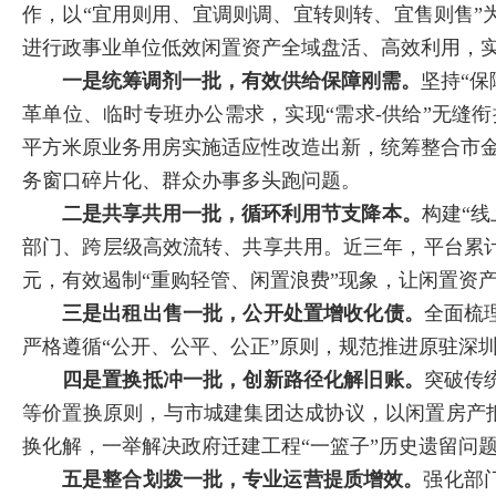
作，以“宜用则用、宜调则调、宜转则转、宜售则售”
进行政事业单位低效闲置资产全域盘活、高效利用，
一是统筹调剂一批，有效供给保障刚需。
坚持“
革单位、临时专班办公需求，实现“需求-供给”无缝
平方米原业务用房实施适应性改造出新，统筹整合市金
务窗口碎片化、群众办事多头跑问题。
二是共享共用一批，循环利用节支降本。
构建“
部门、跨层级高效流转、共享共用。近三年，平台累计保
元，有效遏制“重购轻管、闲置浪费”现象，让闲置资产“
三是出租出售一批，公开处置增收化债。
全面梳
严格遵循“公开、公平、公正”原则，规范推进原驻深圳
四是置换抵冲一批，创新路径化解旧账。
突破传
等价置换原则，与市城建集团达成协议，以闲置房产抵
换化解，一举解决政府迁建工程“一篮子”历史遗留问
五是整合划拨一批，专业运营提质增效。
强化部